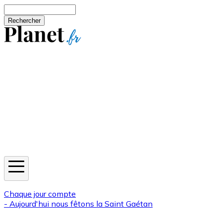
Aller au contenu principal
Rechercher
Jeux
Météo
Horoscope
Newsletters
Chaque jour compte
- Aujourd'hui nous fêtons la
Saint Gaétan