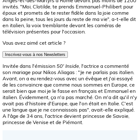
Anges-et-des-Martyrs à Rome devant pas moins de 1200
invités. "Moi, Clotilde, te prends Emmanuel-Philibert pour
époux et promets de te rester fidèle dans la joie comme
dans la peine, tous les jours du reste de ma vie", a-t-elle dit
en italien, la voix tremblante devant les caméras de
télévision présentes pour l'occasion.
Vous avez aimé cet article ?
Inscrivez-vous à nos Newsletters
Invitée dans l'émission
50' Inside
, l'actrice a commenté
son mariage pour Nikos Aliagas : "Je ne parlais pas italien.
Avant, on a eu rendez-vous avec un évêque et j'ai essayé
de les convaincre que comme nous sommes en Europe, ce
serait bien que moi je le fasse en français et Emmanuel en
italien. Évidemment, ça n'a pas marché. On m'a dit qu'il n'y
avait pas d'histoire d'Europe, que l'on était en Italie. C'est
une langue que je ne connaissais pas", avait-elle expliqué.
A l'âge de 34 ans, l'actrice devient princesse de Savoie,
princesse de Venise et de Piémont.