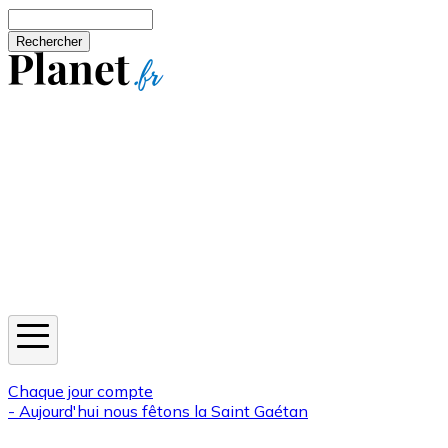
Aller au contenu principal
Rechercher
Jeux
Météo
Horoscope
Newsletters
Chaque jour compte
- Aujourd'hui nous fêtons la
Saint Gaétan