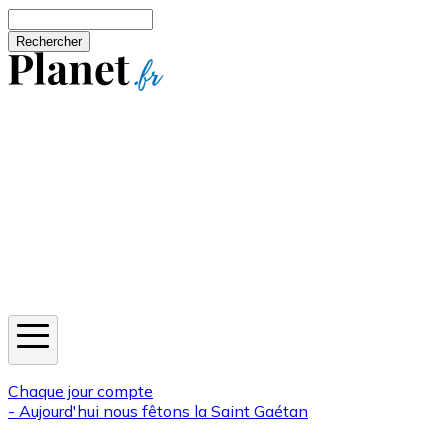
Aller au contenu principal
Rechercher
Jeux
Météo
Horoscope
Newsletters
Chaque jour compte
- Aujourd'hui nous fêtons la
Saint Gaétan