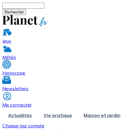
Aller au contenu principal
Rechercher
Jeux
Météo
Horoscope
Newsletters
Me connecter
Actualités
Vie pratique
Maison et jardin
Chaque jour compte