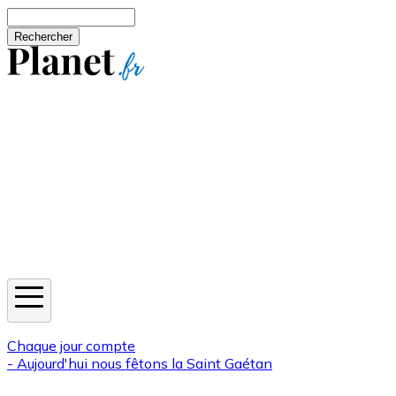
Aller au contenu principal
Rechercher
Jeux
Météo
Horoscope
Newsletters
Chaque jour compte
- Aujourd'hui nous fêtons la
Saint Gaétan