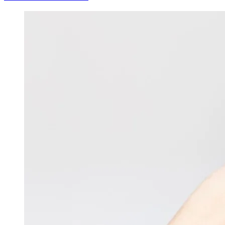
Image