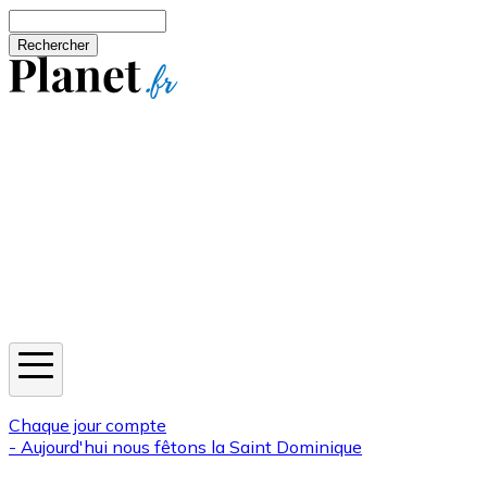
Aller au contenu principal
Rechercher
Jeux
Météo
Horoscope
Newsletters
Chaque jour compte
- Aujourd'hui nous fêtons la
Saint Dominique