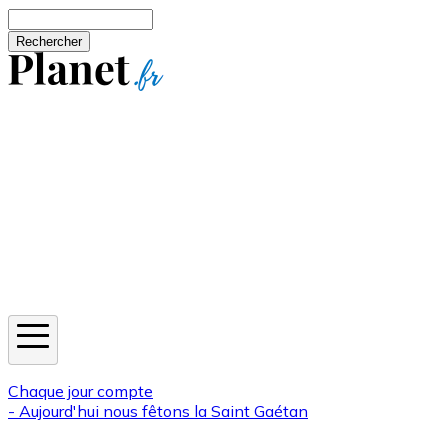
Aller au contenu principal
Rechercher
Jeux
Météo
Horoscope
Newsletters
Chaque jour compte
- Aujourd'hui nous fêtons la
Saint Gaétan