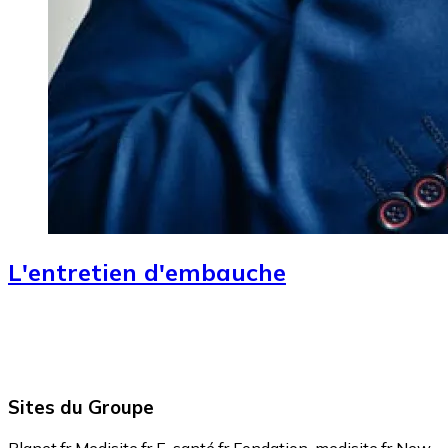
L'entretien d'embauche
Sites du Groupe
Planet.fr
Medisite.fr
E-santé.fr
Fondation-medisite.fr
New