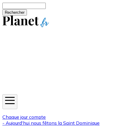
Aller au contenu principal
Rechercher
Jeux
Météo
Horoscope
Newsletters
Chaque jour compte
- Aujourd'hui nous fêtons la
Saint Dominique