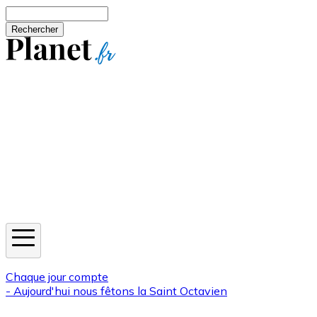
Aller au contenu principal
Rechercher
Jeux
Météo
Horoscope
Newsletters
Chaque jour compte
- Aujourd'hui nous fêtons la
Saint Octavien