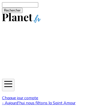
Aller au contenu principal
Rechercher
Jeux
Météo
Horoscope
Newsletters
Chaque jour compte
- Aujourd'hui nous fêtons la
Saint Amour