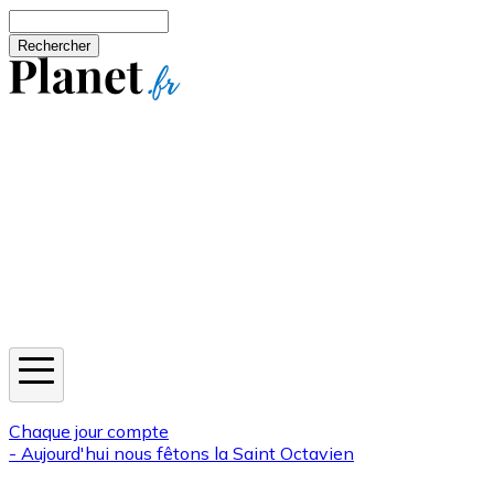
Aller au contenu principal
Rechercher
Jeux
Météo
Horoscope
Newsletters
Chaque jour compte
- Aujourd'hui nous fêtons la
Saint Octavien