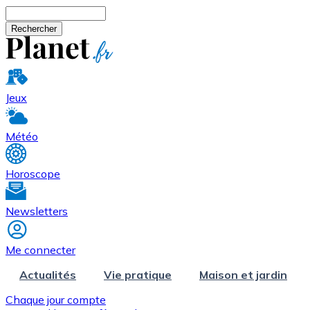
Aller au contenu principal
Rechercher
Jeux
Météo
Horoscope
Newsletters
Me connecter
Actualités
Vie pratique
Maison et jardin
Chaque jour compte