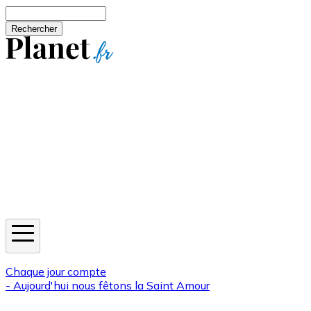
Aller au contenu principal
Rechercher
Jeux
Météo
Horoscope
Newsletters
Chaque jour compte
- Aujourd'hui nous fêtons la
Saint Amour