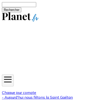
Aller au contenu principal
Rechercher
Jeux
Météo
Horoscope
Newsletters
Chaque jour compte
- Aujourd'hui nous fêtons la
Saint Gaétan