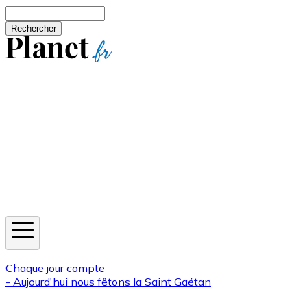
Aller au contenu principal
Rechercher
Jeux
Météo
Horoscope
Newsletters
Chaque jour compte
- Aujourd'hui nous fêtons la
Saint Gaétan