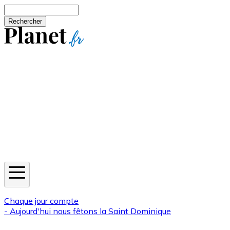
Aller au contenu principal
Rechercher
Jeux
Météo
Horoscope
Newsletters
Chaque jour compte
- Aujourd'hui nous fêtons la
Saint Dominique