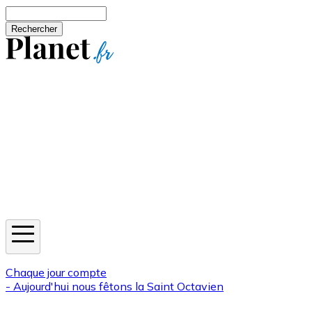
Aller au contenu principal
Rechercher
Jeux
Météo
Horoscope
Newsletters
Chaque jour compte
- Aujourd'hui nous fêtons la
Saint Octavien