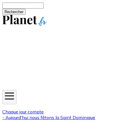
Aller au contenu principal
Rechercher
Jeux
Météo
Horoscope
Newsletters
Chaque jour compte
- Aujourd'hui nous fêtons la
Saint Dominique