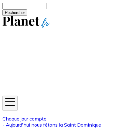
Aller au contenu principal
Rechercher
Jeux
Météo
Horoscope
Newsletters
Chaque jour compte
- Aujourd'hui nous fêtons la
Saint Dominique