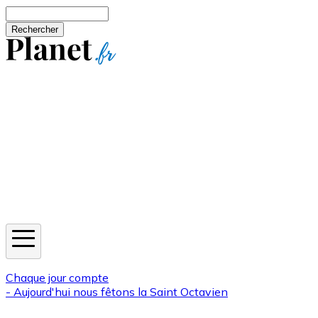
Aller au contenu principal
Rechercher
Jeux
Météo
Horoscope
Newsletters
Chaque jour compte
- Aujourd'hui nous fêtons la
Saint Octavien