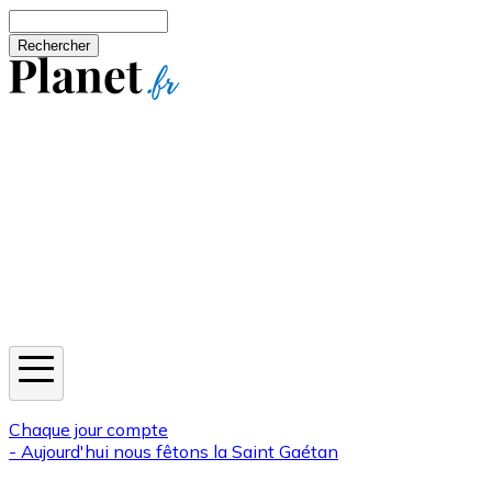
Aller au contenu principal
Rechercher
Jeux
Météo
Horoscope
Newsletters
Chaque jour compte
- Aujourd'hui nous fêtons la
Saint Gaétan