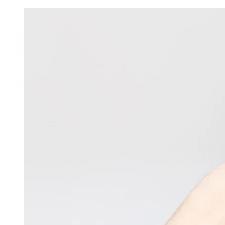
Image