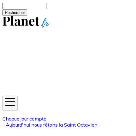
Aller au contenu principal
Rechercher
Jeux
Météo
Horoscope
Newsletters
Chaque jour compte
- Aujourd'hui nous fêtons la
Saint Octavien