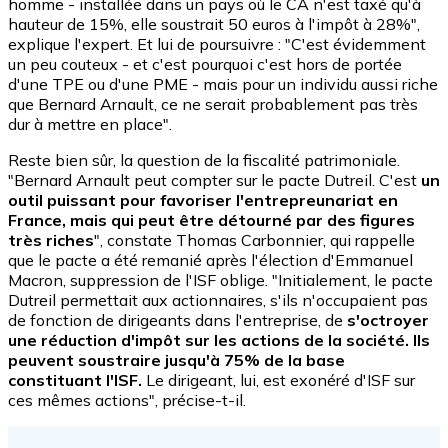
homme - installée dans un pays où le CA n'est taxé qu'à
hauteur de 15%, elle soustrait 50 euros à l'impôt à 28%",
explique l'expert. Et lui de poursuivre : "C'est évidemment
un peu couteux - et c'est pourquoi c'est hors de portée
d'une TPE ou d'une PME - mais pour un individu aussi riche
que Bernard Arnault, ce ne serait probablement pas très
dur à mettre en place".
Reste bien sûr, la question de la fiscalité patrimoniale.
"Bernard Arnault peut compter sur le pacte Dutreil. C'est
un
outil puissant pour favoriser l'entrepreunariat en
France, mais qui peut être détourné par des figures
très riches
", constate Thomas Carbonnier, qui rappelle
que le pacte a été remanié après l'élection d'Emmanuel
Macron, suppression de l'ISF oblige. "Initialement, le pacte
Dutreil permettait aux actionnaires, s'ils n'occupaient pas
de fonction de dirigeants dans l'entreprise, de
s'octroyer
une réduction d'impôt sur les actions de la société. Ils
peuvent soustraire jusqu'à 75% de la base
constituant l'ISF.
Le dirigeant, lui, est exonéré d'ISF sur
ces mêmes actions", précise-t-il.