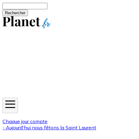
Aller au contenu principal
Rechercher
Jeux
Météo
Horoscope
Newsletters
Chaque jour compte
- Aujourd'hui nous fêtons la
Saint Laurent