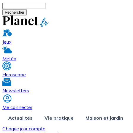
Aller au contenu principal
Rechercher
Jeux
Météo
Horoscope
Newsletters
Me connecter
Actualités
Vie pratique
Maison et jardin
Chaque jour compte