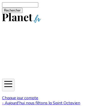
Aller au contenu principal
Rechercher
Jeux
Météo
Horoscope
Newsletters
Chaque jour compte
- Aujourd'hui nous fêtons la
Saint Octavien