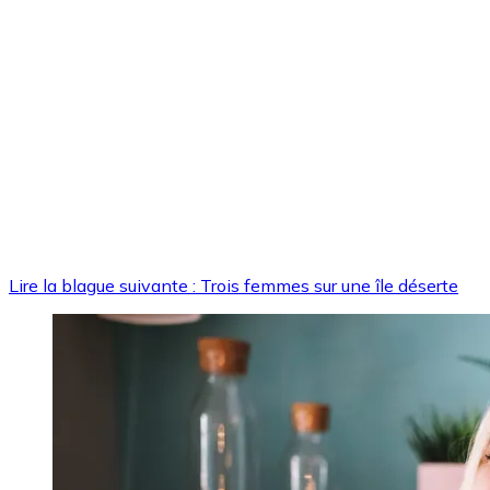
Lire la blague suivante : Trois femmes sur une île déserte
Image