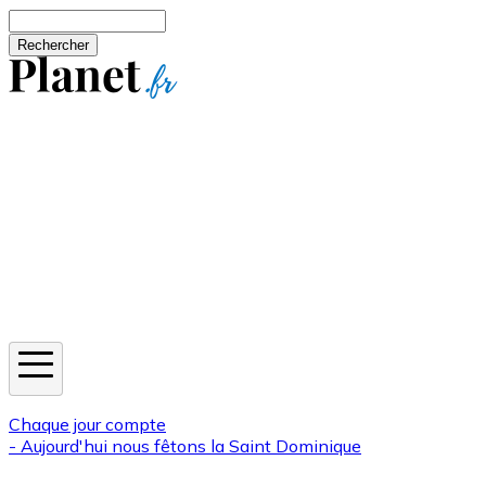
Aller au contenu principal
Rechercher
Jeux
Météo
Horoscope
Newsletters
Chaque jour compte
- Aujourd'hui nous fêtons la
Saint Dominique