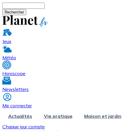
Aller au contenu principal
Rechercher
Jeux
Météo
Horoscope
Newsletters
Me connecter
Actualités
Vie pratique
Maison et jardin
Chaque jour compte