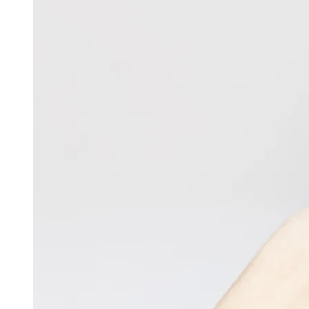
Image