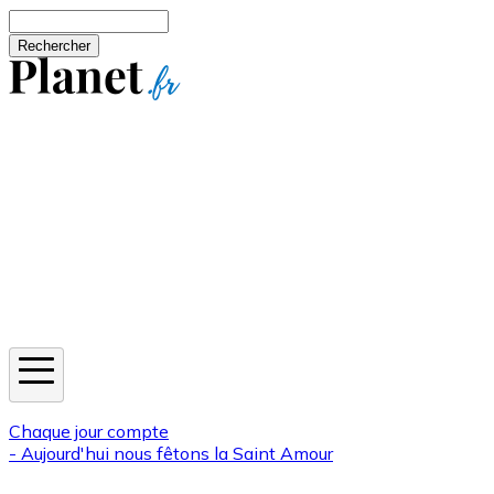
Aller au contenu principal
Rechercher
Jeux
Météo
Horoscope
Newsletters
Chaque jour compte
- Aujourd'hui nous fêtons la
Saint Amour