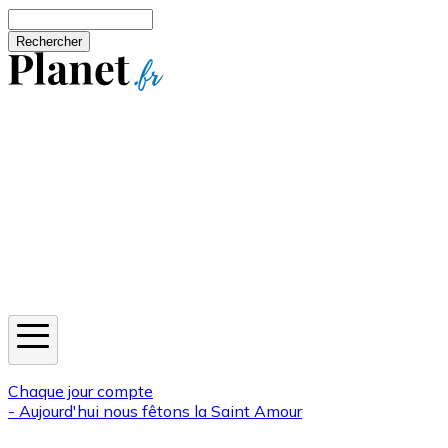
Aller au contenu principal
Rechercher
Jeux
Météo
Horoscope
Newsletters
Chaque jour compte
- Aujourd'hui nous fêtons la
Saint Amour