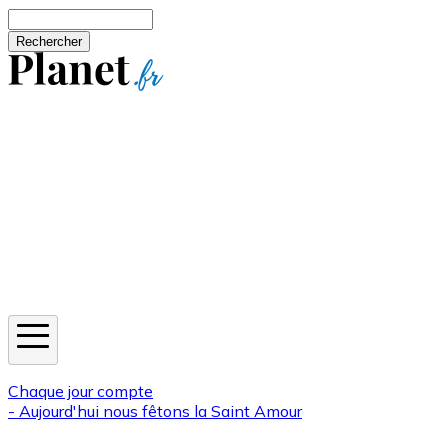
Aller au contenu principal
Rechercher
Jeux
Météo
Horoscope
Newsletters
Chaque jour compte
- Aujourd'hui nous fêtons la
Saint Amour