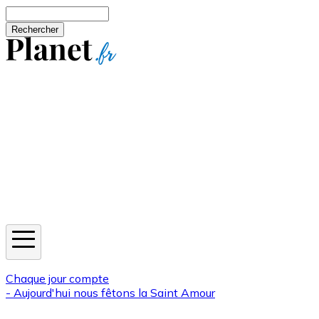
Aller au contenu principal
Rechercher
Jeux
Météo
Horoscope
Newsletters
Chaque jour compte
- Aujourd'hui nous fêtons la
Saint Amour