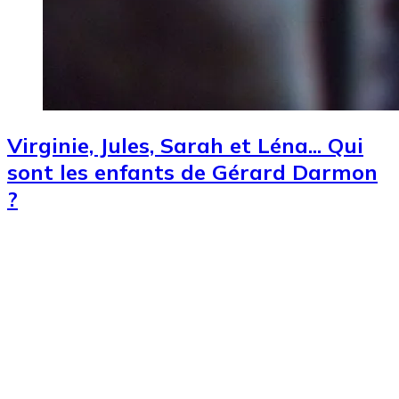
Virginie, Jules, Sarah et Léna... Qui
sont les enfants de Gérard Darmon
?
Image