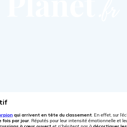
tif
orpion
qui arrivent en tête du classement
. En effet, sur l
 fois par jour
. Réputés pour leur intensité émotionnelle et le
cussions à cœur ouvert
et n'hésitent pas à
décortiquer le