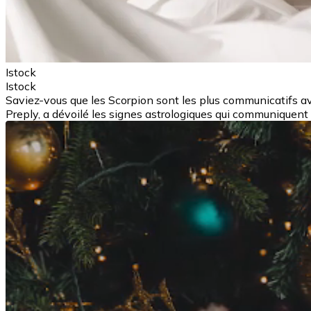
Istock
Istock
Saviez-vous que les Scorpion sont les plus communicatifs a
Preply, a dévoilé les signes astrologiques qui communiquent 