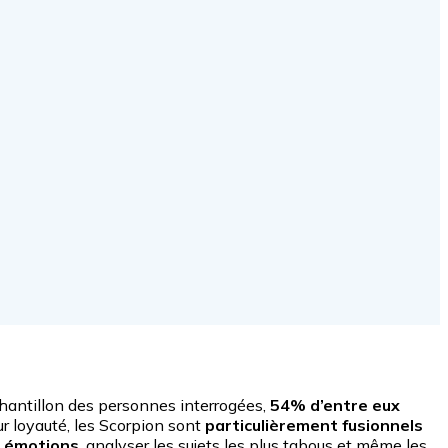
’échantillon des personnes interrogées,
54% d’entre eux
ur loyauté, les Scorpion sont
particulièrement fusionnels
s émotions
, analyser les sujets les plus tabous et même les