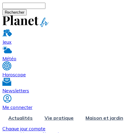
Aller au contenu principal
Rechercher
Jeux
Météo
Horoscope
Newsletters
Me connecter
Actualités
Vie pratique
Maison et jardin
Chaque jour compte