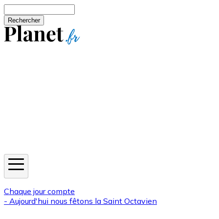
Aller au contenu principal
Rechercher
Jeux
Météo
Horoscope
Newsletters
Chaque jour compte
- Aujourd'hui nous fêtons la
Saint Octavien