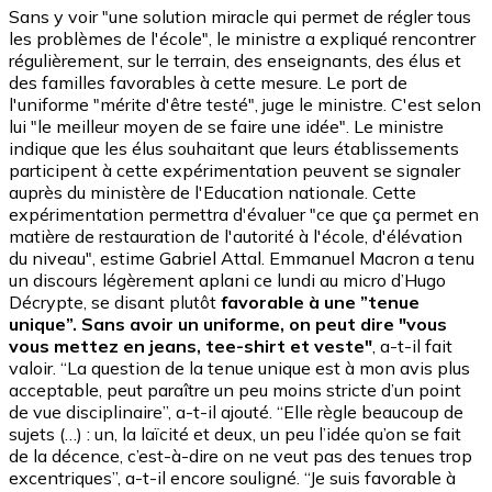
Sans y voir "une solution miracle qui permet de régler tous
les problèmes de l'école", le ministre a expliqué rencontrer
régulièrement, sur le terrain, des enseignants, des élus et
des familles favorables à cette mesure. Le port de
l'uniforme "mérite d'être testé", juge le ministre. C'est selon
lui "le meilleur moyen de se faire une idée". Le ministre
indique que les élus souhaitant que leurs établissements
participent à cette expérimentation peuvent se signaler
auprès du ministère de l'Education nationale. Cette
expérimentation permettra d'évaluer "ce que ça permet en
matière de restauration de l'autorité à l'école, d'élévation
du niveau", estime Gabriel Attal. Emmanuel Macron a tenu
un discours légèrement aplani ce lundi au micro d’Hugo
Décrypte, se disant plutôt
favorable à
une ”tenue
unique”. Sans avoir un uniforme, on peut dire "vous
vous mettez en jeans, tee-shirt et veste"
, a-t-il fait
valoir. “La question de la tenue unique est à mon avis plus
acceptable, peut paraître un peu moins stricte d’un point
de vue disciplinaire”, a-t-il ajouté. “Elle règle beaucoup de
sujets (…) : un, la laïcité et deux, un peu l’idée qu’on se fait
de la décence, c’est-à-dire on ne veut pas des tenues trop
excentriques”, a-t-il encore souligné. “Je suis favorable à