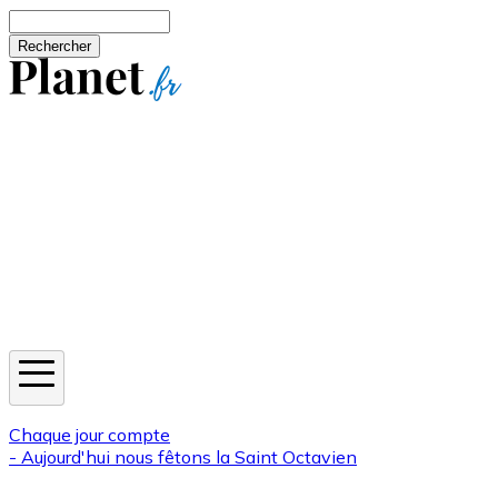
Aller au contenu principal
Rechercher
Jeux
Météo
Horoscope
Newsletters
Chaque jour compte
- Aujourd'hui nous fêtons la
Saint Octavien